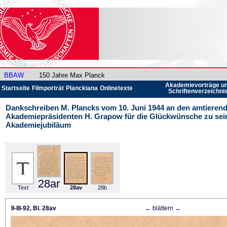
BBAW
150 Jahre Max Planck
Akademievorträge u
Startseite
Filmporträt
Planckiana
Onlinetexte
Schriftenverzeichni
Dankschreiben M. Plancks vom 10. Juni 1944 an den amtieren
Akademiepräsidenten H. Grapow für die Glückwünsche zu sei
Akademiejubiläum
28ar
Text
28av
28b
II-III-92, Bl. 28av
←
blättern
→