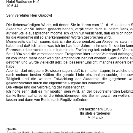
Hotel Badischer Hof
10.6.44
Sehr verehrter Herr Grapow!
Die liebenswürdigen Worte, mit denen Sie in Ihrem vom 11. d. M. datierten Sc
Akademie vor 50 Jahren gedacht haben, verpflichten mich zu tiefem Dank, de
auf der Stelle aussprechen möchte. Ich kann nur versichern, daß es mich hoch
für die Akademie mit so anerkennenden Worten gesprochen wird.
Meinerseits darf ich sagen, daß ich die Zugehörigkeit zur Akademie stets 
habe, und daß ich alles, was ich im Lauf der Jahre in ihr und für sie tun kon
Ehrenschuld betrachtete, die mir durch die Erwählung bekundete große Vertra
Seit 1894 sind die verschiedensten Ereignisse über unser Vaterland dahing
ist von ihnen mehr oder weniger empfindlich berührt worden. Gewiß habe auc
getroffen und würde vielleicht jetzt, bei besserer Einsicht, manches anders b
habe.
Aber ich darf mit gutem Gewissen sagen, daß ich in allen Lagen, in welche di
nach meinen besten Kräften die gerade Linie einzuhalten suchte, die, sowei
Tätigkeit und die weitere Entwicklung der Akademie die gegebene war
gekennzeichnet durch die eigentliche Aufgabe der Akademie:
Die Pflege und die Verbreitung der Wissenschaft.
Ich hoffe sehr, daß es mir möglich sein wird, an der bevorstehenden Leibni
danke Ihnen aufrichtig für die Erleichterungen, die Sie mir gewähren wollen,
lassen und dann von Berlin nach Rogätz befördern.
Mit herzlichem Gruß
Ihr stets ergebener
M. Planck
Quelle
Archiv der Berlin-Brandenburgischen Akademie der Wissenschaften