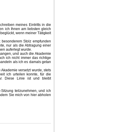
hreiben meines Eintritts in die
n ich Ihnen am liebsten gleich
 beglückt, wenn meiner Tätigkeit
mit besonderem Stolz empfunden
nte, nur als die Abtragung einer
uen auferlegt wurde.
egangen, und auch die Akademie
h ich nicht immer das richtige
ehandeln als ich es damals getan
e Akademie versetzt wurde, stets
t ich urteilen konnte, für die
. Diese Linie ist und bleibt
z-Sitzung teilzunehmen, und ich
 indem Sie mich von hier abholen