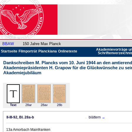
BBAW
150 Jahre Max Planck
Akademievorträge u
Startseite
Filmporträt
Planckiana
Onlinetexte
Schriftenverzeichni
Dankschreiben M. Plancks vom 10. Juni 1944 an den amtieren
Akademiepräsidenten H. Grapow für die Glückwünsche zu sei
Akademiejubiläum
Text
28ar
28av
28b
II-III-92, Bl. 28a-b
←
blättern
→
13a Amorbach Mainfranken