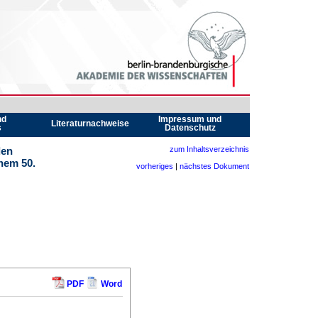
nd
Impressum und
Literaturnachweise
s
Datenschutz
den
zum Inhaltsverzeichnis
nem 50.
vorheriges
|
nächstes Dokument
PDF
Word