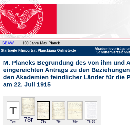
BBAW
150 Jahre Max Planck
Akademievorträge u
Startseite
Filmporträt
Planckiana
Onlinetexte
Schriftenverzeichni
M. Plancks Begründung des von ihm und 
eingereichten Antrags zu den Beziehunge
den Akademien feindlicher Länder für die 
am 22. Juli 1915
78r
Text
78v
79r
79v
78-79