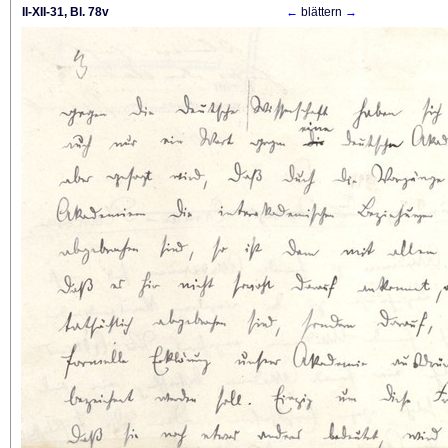
II-XII-31, Bl. 78v
←
blättern
→