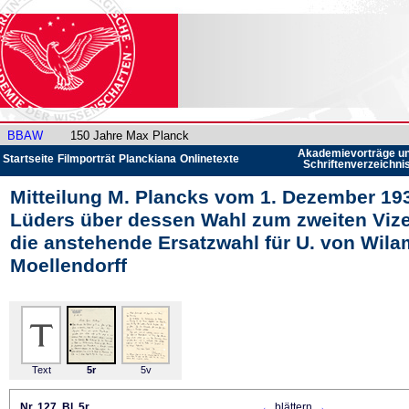
BBAW
150 Jahre Max Planck
Akademievorträge u
Startseite
Filmporträt
Planckiana
Onlinetexte
Schriftenverzeichni
Mitteilung M. Plancks vom 1. Dezember 19
Lüders über dessen Wahl zum zweiten Viz
die anstehende Ersatzwahl für U. von Wila
Moellendorff
Text
5r
5v
Nr. 127, Bl. 5r
←
blättern
→