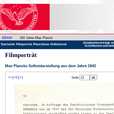
BBAW
150 Jahre Max Planck
Akademievorträge u
Startseite
Filmporträt
Planckiana
Onlinetexte
Schriftenverzeichni
Filmporträt
Max Plancks Selbstdarstellung aus dem Jahre 1942
<<
|
<5
|
<1
Seite: