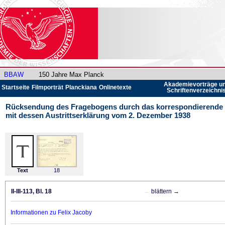
BBAW
150 Jahre Max Planck
Akademievorträge u
Startseite
Filmporträt
Planckiana
Onlinetexte
Schriftenverzeichni
Rücksendung des Fragebogens durch das korrespondierende M
mit dessen Austrittserklärung vom 2. Dezember 1938
Text
18
II-III-113, Bl. 18
←
blättern
→
Informationen zu Felix Jacoby