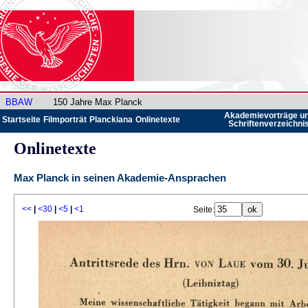
BBAW
150 Jahre Max Planck
Akademievorträge u
Startseite
Filmporträt
Planckiana
Onlinetexte
Schriftenverzeichni
Onlinetexte
Max Planck in seinen Akademie-Ansprachen
<<
|
<30
|
<5
|
<1
Seite: