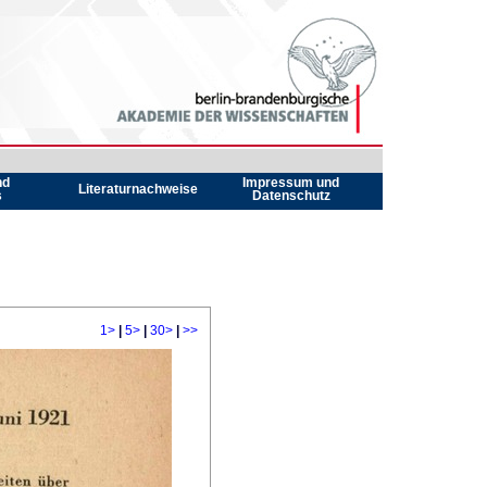
nd
Impressum und
Literaturnachweise
s
Datenschutz
1>
|
5>
|
30>
|
>>